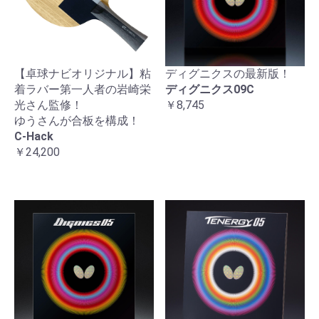
【卓球ナビオリジナル】粘
ディグニクスの最新版！
着ラバー第一人者の岩崎栄
ディグニクス09C
光さん監修！
￥8,745
ゆうさんが合板を構成！
C-Hack
￥24,200