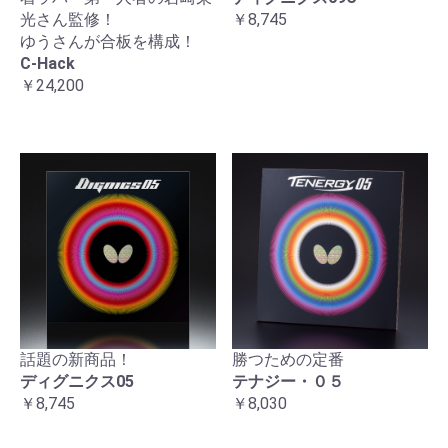
光さん監修！
￥8,745
ゆうさんが合板を構成！
C-Hack
￥24,200
話題の新商品！
勝つための定番
ディグニクス05
テナジー・０５
￥8,745
￥8,030