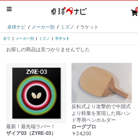
卓球ナビ
メーカー別
ミズノ
ラケット
全て
|
メーカー別
|
ミズノ
|
ラケット
お探しの商品は見つかりませんでした
反転式より攻撃的で中国式
より軽量を実現した両ハン
ド専用ペンホルダー
最新！最先端ラバー！
ローグプロ
ザイア03（ZYRE-03）
￥24,200