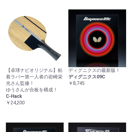
【卓球ナビオリジナル】粘
ディグニクスの最新版！
着ラバー第一人者の岩崎栄
ディグニクス09C
光さん監修！
￥8,745
ゆうさんが合板を構成！
C-Hack
￥24,200