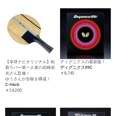
【卓球ナビオリジナル】粘
ディグニクスの最新版！
着ラバー第一人者の岩崎栄
ディグニクス09C
光さん監修！
￥8,745
ゆうさんが合板を構成！
C-Hack
￥24,200