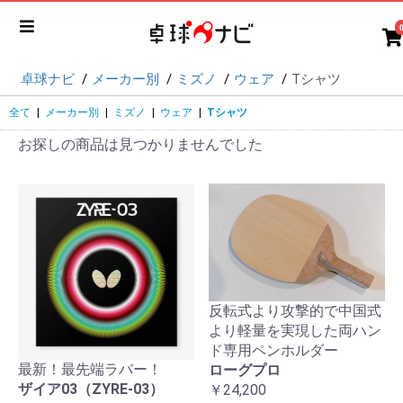
卓球ナビ
メーカー別
ミズノ
ウェア
Tシャツ
全て
|
メーカー別
|
ミズノ
|
ウェア
|
Tシャツ
お探しの商品は見つかりませんでした
反転式より攻撃的で中国式
より軽量を実現した両ハン
ド専用ペンホルダー
最新！最先端ラバー！
ローグプロ
ザイア03（ZYRE-03）
￥24,200