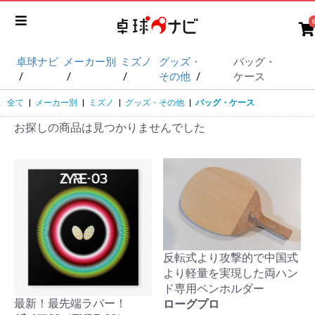
卓球ナビ
メーカー別
ミズノ
グッズ・
バッグ・
その他
ケース
全て
|
メーカー別
|
ミズノ
|
グッズ・その他
|
バッグ・ケース
お探しの商品は見つかりませんでした
反転式より攻撃的で中国式
より軽量を実現した両ハン
ド専用ペンホルダー
最新！最先端ラバー！
ローグプロ