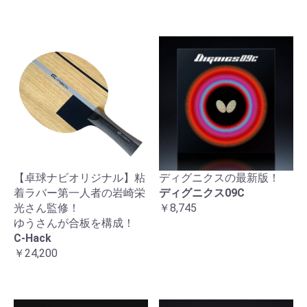
【卓球ナビオリジナル】粘
ディグニクスの最新版！
着ラバー第一人者の岩崎栄
ディグニクス09C
光さん監修！
￥8,745
ゆうさんが合板を構成！
C-Hack
￥24,200