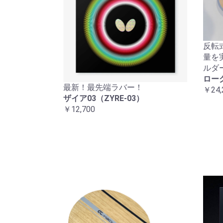
反転
量を
ルダ
ロー
最新！最先端ラバー！
￥24,
ザイア03（ZYRE-03）
￥12,700