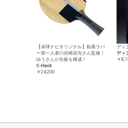
【卓球ナビオリジナル】粘着ラバ
ディ
ー第一人者の岩崎栄光さん監修！
ディ
ゆうさんが合板を構成！
￥8,7
C-Hack
￥24,200