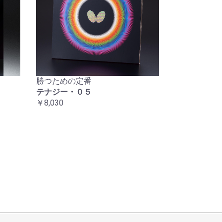
勝つための定番
テナジー・０５
￥8,030