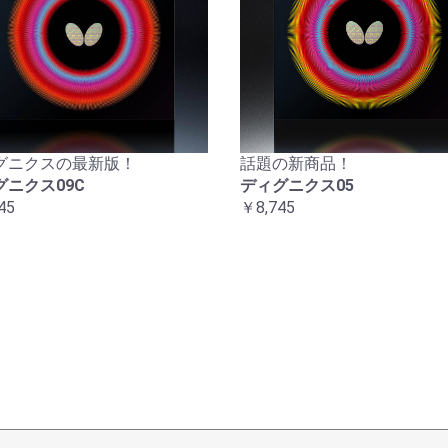
グニクスの最新版！
話題の新商品！
グニクス09C
ディグニクス05
45
￥8,745