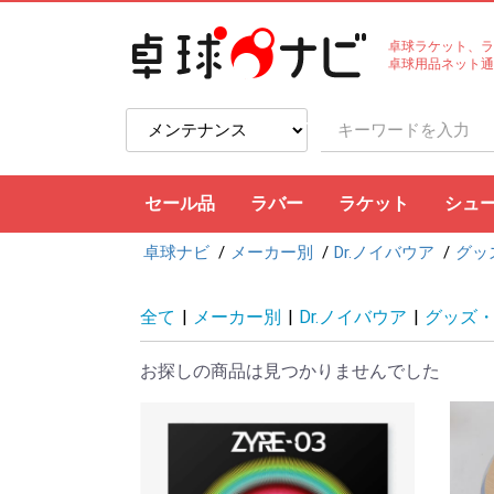
卓球ラケット、ラ
卓球用品ネット通
セール品
ラバー
ラケット
シュ
卓球ナビ
メーカー別
Dr.ノイバウア
グッ
裏ソフト
表ソフト
ツブ高・アンチ
ラージボール用
接着剤
ケア用品
シェークハンド
ペンホルダー
ラージボール用
ラバー貼りラケッ
ラケットケース
全て
|
メーカー別
|
Dr.ノイバウア
|
グッズ
お探しの商品は見つかりませんでした