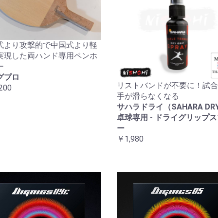
式より攻撃的で中国式より軽
実現した両ハンド専用ペンホ
ー
グプロ
リストバンドが不要に！試合
200
手が滑らなくなる
サハラドライ（SAHARA DRY
卓球専用 - ドライグリップ
ー
￥1,980