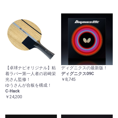
【卓球ナビオリジナル】粘
ディグニクスの最新版！
着ラバー第一人者の岩崎栄
ディグニクス09C
光さん監修！
￥8,745
ゆうさんが合板を構成！
C-Hack
￥24,200