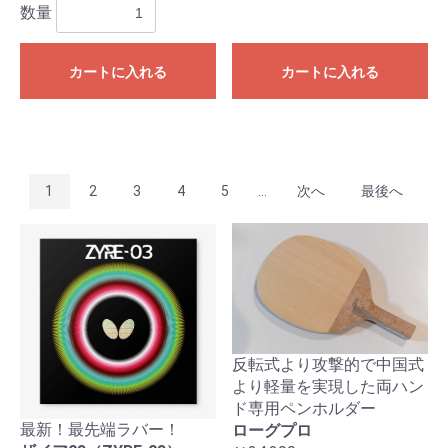
数量
カートに入れる
カートに入れる
1
2
3
4
5
...
次へ
最後へ
反転式より攻撃的で中国式
より軽量を実現した両ハン
ド専用ペンホルダー
最新！最先端ラバー！
ローグプロ