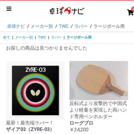
卓球ナビ
メーカー別
TWC
ラバー
ラージボール用
全て
|
メーカー別
|
TWC
|
ラバー
|
ラージボール用
お探しの商品は見つかりませんでした
反転式より攻撃的で中国式
より軽量を実現した両ハン
ド専用ペンホルダー
最新！最先端ラバー！
ローグプロ
ザイア03（ZYRE-03）
￥24,200