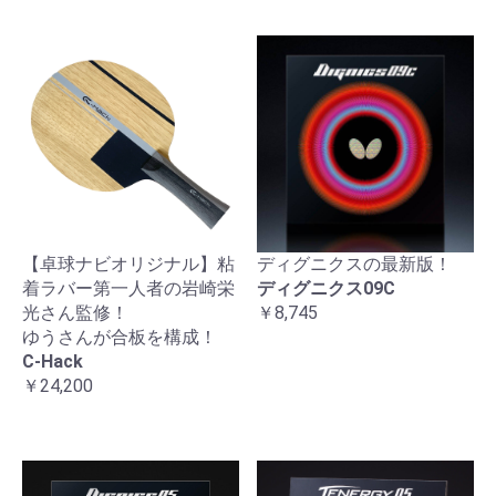
【卓球ナビオリジナル】粘
ディグニクスの最新版！
着ラバー第一人者の岩崎栄
ディグニクス09C
光さん監修！
￥8,745
ゆうさんが合板を構成！
C-Hack
￥24,200