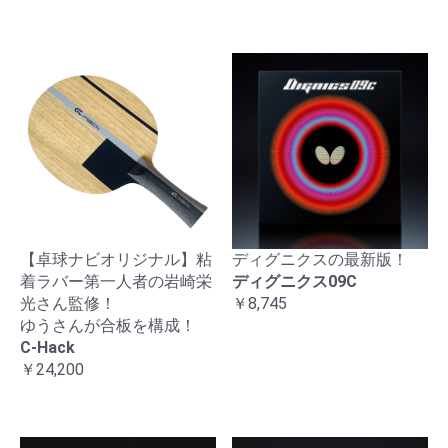
【卓球ナビオリジナル】粘
ディグニクスの最新版！
着ラバー第一人者の岩崎栄
ディグニクス09C
光さん監修！
￥8,745
ゆうさんが合板を構成！
C-Hack
￥24,200