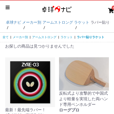
卓球ナビ
メーカー別
アームストロング
ラケット
ラバー貼りラ
全て
|
メーカー別
|
アームストロング
|
ラケット
|
ラバー貼りラケット
お探しの商品は見つかりませんでした
反転式より攻撃的で中国式
より軽量を実現した両ハン
ド専用ペンホルダー
最新！最先端ラバー！
ローグプロ