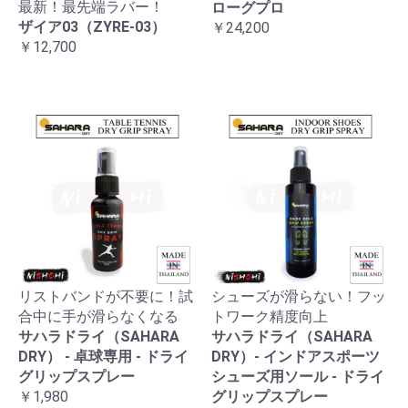
最新！最先端ラバー！
ローグプロ
ザイア03（ZYRE-03）
￥24,200
￥12,700
リストバンドが不要に！試
シューズが滑らない！フッ
お買い物を続ける
カートへ進む
合中に手が滑らなくなる
トワーク精度向上
サハラドライ（SAHARA
サハラドライ（SAHARA
DRY） - 卓球専用 - ドライ
DRY）- インドアスポーツ
グリップスプレー
シューズ用ソール - ドライ
￥1,980
グリップスプレー