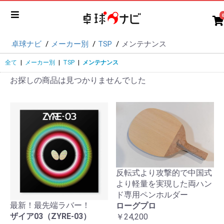
卓球ナビ
メーカー別
TSP
メンテナンス
全て
|
メーカー別
|
TSP
|
メンテナンス
nce��]��n
お探しの商品は見つかりませんでした
反転式より攻撃的で中国式
より軽量を実現した両ハン
ド専用ペンホルダー
最新！最先端ラバー！
ローグプロ
ザイア03（ZYRE-03）
￥24,200