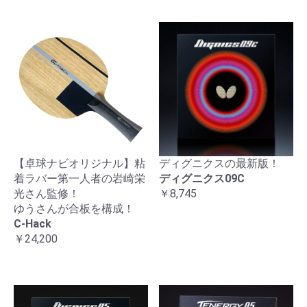
【卓球ナビオリジナル】粘
ディグニクスの最新版！
着ラバー第一人者の岩崎栄
ディグニクス09C
光さん監修！
￥8,745
ゆうさんが合板を構成！
C-Hack
￥24,200