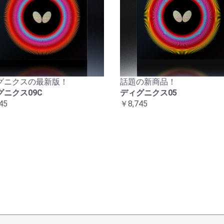
グニクスの最新版！
話題の新商品！
グニクス09C
ディグニクス05
45
￥8,745