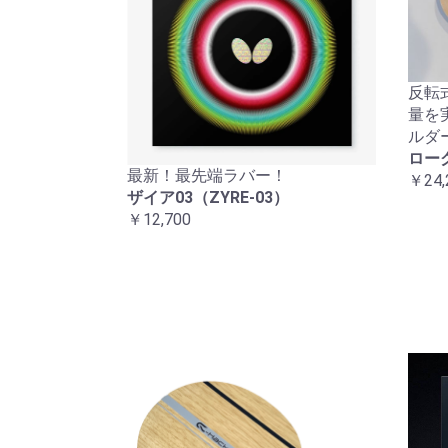
反転
量を
ルダ
ロー
最新！最先端ラバー！
￥24,
ザイア03（ZYRE-03）
￥12,700