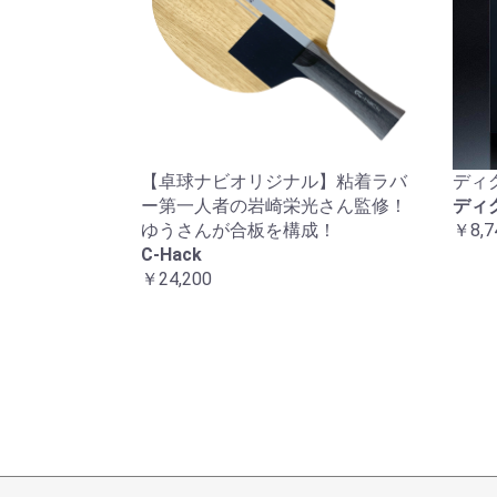
【卓球ナビオリジナル】粘着ラバ
ディ
ー第一人者の岩崎栄光さん監修！
ディ
ゆうさんが合板を構成！
￥8,7
C-Hack
￥24,200