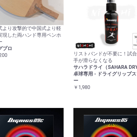
式より攻撃的で中国式より軽
実現した両ハンド専用ペンホ
ー
グプロ
リストバンドが不要に！試合
200
手が滑らなくなる
サハラドライ（SAHARA DRY
卓球専用 - ドライグリップ
ー
￥1,980