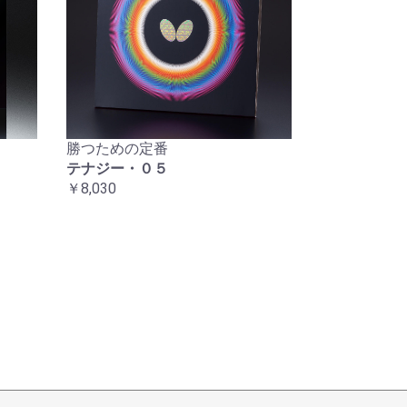
勝つための定番
テナジー・０５
￥8,030