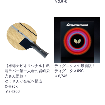
￥2,970
【卓球ナビオリジナル】粘
ディグニクスの最新版！
着ラバー第一人者の岩崎栄
ディグニクス09C
光さん監修！
￥8,745
ゆうさんが合板を構成！
C-Hack
￥24,200