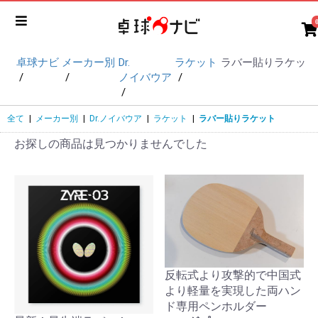
卓球ナビ
メーカー別
Dr.
ラケット
ラバー貼りラケット
ノイバウア
全て
|
メーカー別
|
Dr.ノイバウア
|
ラケット
|
ラバー貼りラケット
お探しの商品は見つかりませんでした
反転式より攻撃的で中国式
より軽量を実現した両ハン
ド専用ペンホルダー