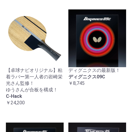
【卓球ナビオリジナル】粘
ディグニクスの最新版！
着ラバー第一人者の岩崎栄
ディグニクス09C
光さん監修！
￥8,745
ゆうさんが合板を構成！
C-Hack
￥24,200