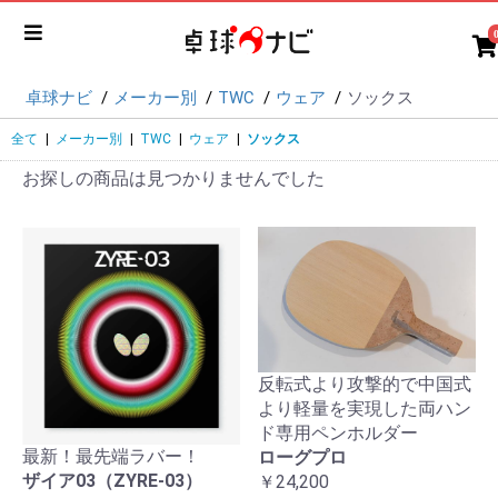
卓球ナビ
メーカー別
TWC
ウェア
ソックス
全て
|
メーカー別
|
TWC
|
ウェア
|
ソックス
お探しの商品は見つかりませんでした
反転式より攻撃的で中国式
より軽量を実現した両ハン
ド専用ペンホルダー
最新！最先端ラバー！
ローグプロ
ザイア03（ZYRE-03）
￥24,200