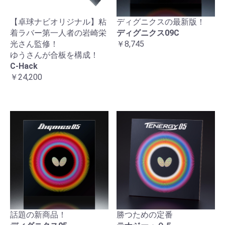
【卓球ナビオリジナル】粘
ディグニクスの最新版！
着ラバー第一人者の岩崎栄
ディグニクス09C
光さん監修！
￥8,745
ゆうさんが合板を構成！
C-Hack
￥24,200
話題の新商品！
勝つための定番