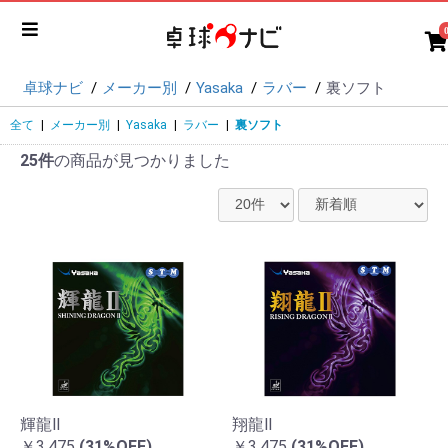
卓球ナビ
メーカー別
Yasaka
ラバー
裏ソフト
全て
|
メーカー別
|
Yasaka
|
ラバー
|
裏ソフト
25件
の商品が見つかりました
輝龍Ⅱ
翔龍Ⅱ
￥3,475
(31%OFF)
￥3,475
(31%OFF)