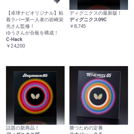
【卓球ナビオリジナル】粘
ディグニクスの最新版！
着ラバー第一人者の岩崎栄
ディグニクス09C
光さん監修！
￥8,745
ゆうさんが合板を構成！
C-Hack
￥24,200
話題の新商品！
勝つための定番