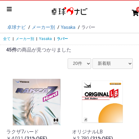
卓球ナビ
メーカー別
Yasaka
ラバー
全て
|
メーカー別
|
Yasaka
|
ラバー
45件
の商品が見つかりました
ラクザ7ハード
オリジナルLB
￥4,031
(31%OFF)
￥2,780
(31%OFF)