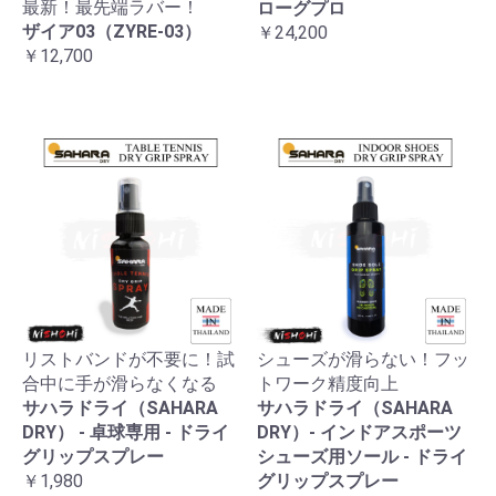
最新！最先端ラバー！
ローグプロ
ザイア03（ZYRE-03）
￥24,200
￥12,700
リストバンドが不要に！試
シューズが滑らない！フッ
お買い物を続ける
カートへ進む
合中に手が滑らなくなる
トワーク精度向上
サハラドライ（SAHARA
サハラドライ（SAHARA
DRY） - 卓球専用 - ドライ
DRY）- インドアスポーツ
グリップスプレー
シューズ用ソール - ドライ
￥1,980
グリップスプレー