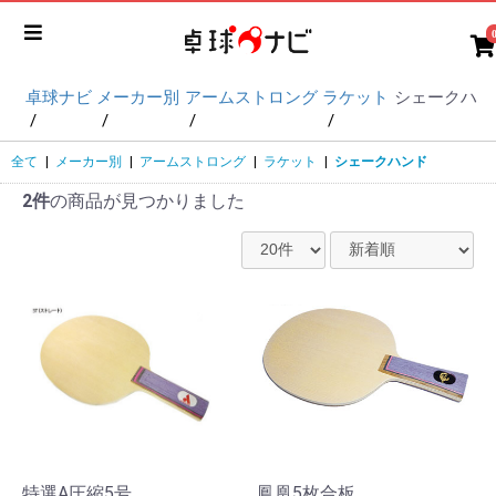
卓球ナビ
メーカー別
アームストロング
ラケット
シェークハン
全て
|
メーカー別
|
アームストロング
|
ラケット
|
シェークハンド
2件
の商品が見つかりました
特選A圧縮5号
鳳凰5枚合板