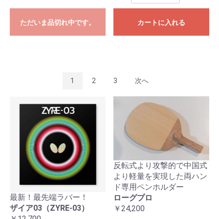
ただいま品切れ中です。
カートに入れる
1
2
3
次へ
反転式より攻撃的で中国式
より軽量を実現した両ハン
ド専用ペンホルダー
最新！最先端ラバー！
ローグプロ
ザイア03（ZYRE-03）
￥24,200
￥12,700