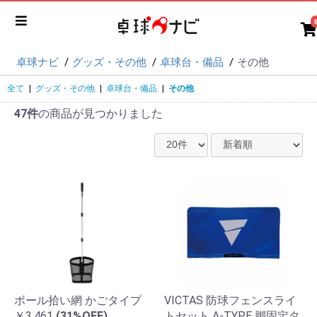
卓球ナビ
グッズ・その他
卓球台・備品
その他
全て
|
グッズ・その他
|
卓球台・備品
|
その他
47件
の商品が見つかりました
ボール拾い網 かごタイプ
VICTAS 防球フェンスライ
￥3,461
(31%OFF)
トセット A-TYPE 脚固定タ