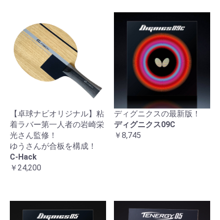
【卓球ナビオリジナル】粘
ディグニクスの最新版！
着ラバー第一人者の岩崎栄
ディグニクス09C
光さん監修！
￥8,745
ゆうさんが合板を構成！
C-Hack
￥24,200