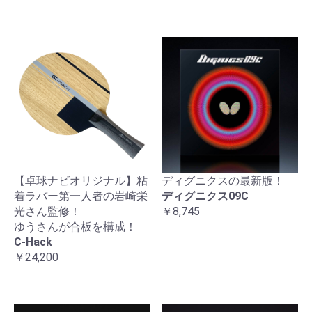
【卓球ナビオリジナル】粘
ディグニクスの最新版！
着ラバー第一人者の岩崎栄
ディグニクス09C
光さん監修！
￥8,745
ゆうさんが合板を構成！
C-Hack
￥24,200