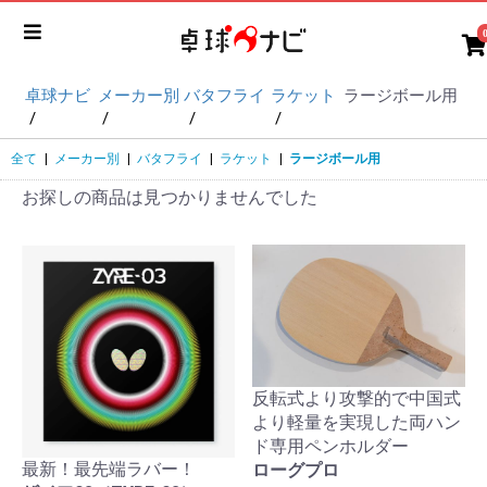
卓球ナビ
メーカー別
バタフライ
ラケット
ラージボール用
全て
|
メーカー別
|
バタフライ
|
ラケット
|
ラージボール用
お探しの商品は見つかりませんでした
反転式より攻撃的で中国式
より軽量を実現した両ハン
ド専用ペンホルダー
最新！最先端ラバー！
ローグプロ