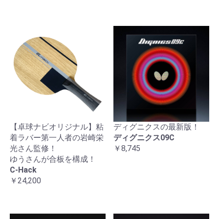
【卓球ナビオリジナル】粘
ディグニクスの最新版！
着ラバー第一人者の岩崎栄
ディグニクス09C
光さん監修！
￥8,745
ゆうさんが合板を構成！
C-Hack
￥24,200