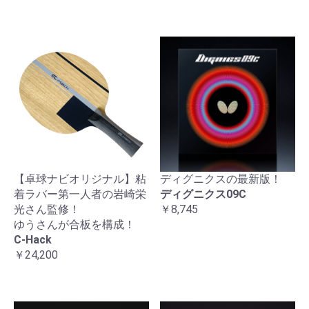
【卓球ナビオリジナル】粘
ディグニクスの最新版！
着ラバー第一人者の岩崎栄
ディグニクス09C
光さん監修！
￥8,745
ゆうさんが合板を構成！
C-Hack
￥24,200