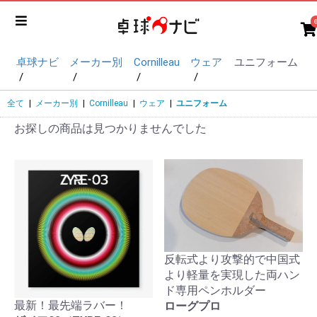
卓球ナビ
メーカー別
Cornilleau
ウェア
ユニフォーム
全て
|
メーカー別
|
Cornilleau
|
ウェア
|
ユニフォーム
お探しの商品は見つかりませんでした
反転式より攻撃的で中国式
より軽量を実現した両ハン
ド専用ペンホルダー
最新！最先端ラバー！
ローグプロ