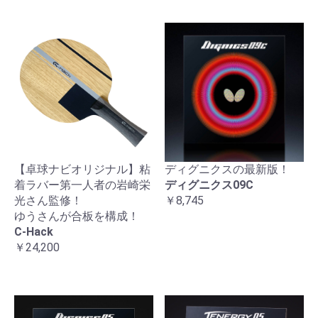
【卓球ナビオリジナル】粘
ディグニクスの最新版！
着ラバー第一人者の岩崎栄
ディグニクス09C
光さん監修！
￥8,745
ゆうさんが合板を構成！
C-Hack
￥24,200