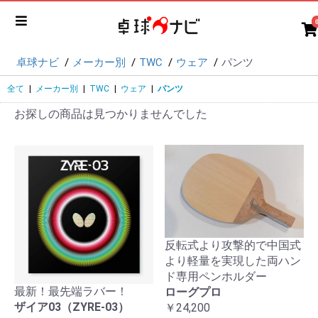
卓球ナビ
メーカー別
TWC
ウェア
パンツ
全て
|
メーカー別
|
TWC
|
ウェア
|
パンツ
お探しの商品は見つかりませんでした
反転式より攻撃的で中国式
より軽量を実現した両ハン
ド専用ペンホルダー
最新！最先端ラバー！
ローグプロ
ザイア03（ZYRE-03）
￥24,200