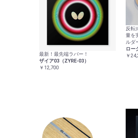
反転
量を
ルダ
ロー
最新！最先端ラバー！
￥24,
ザイア03（ZYRE-03）
￥12,700