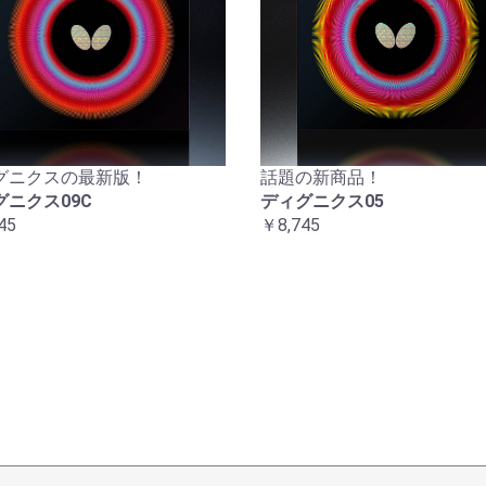
グニクスの最新版！
話題の新商品！
グニクス09C
ディグニクス05
45
￥8,745