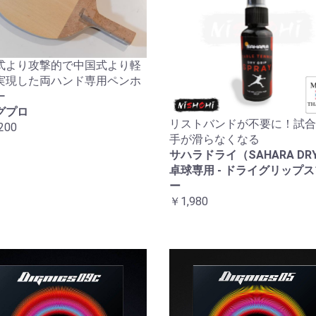
式より攻撃的で中国式より軽
実現した両ハンド専用ペンホ
ー
グプロ
リストバンドが不要に！試合
200
手が滑らなくなる
サハラドライ（SAHARA DRY
卓球専用 - ドライグリップ
ー
￥1,980