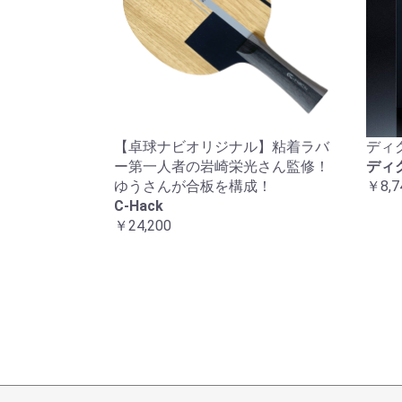
【卓球ナビオリジナル】粘着ラバ
ディ
ー第一人者の岩崎栄光さん監修！
ディ
ゆうさんが合板を構成！
￥8,7
C-Hack
￥24,200