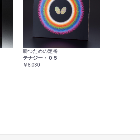
勝つための定番
テナジー・０５
￥8,030