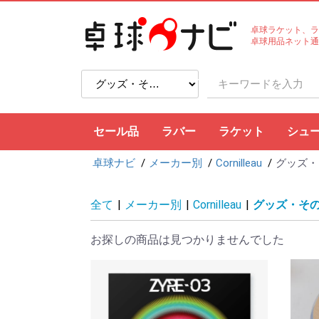
卓球ラケット、ラ
卓球用品ネット通
セール品
ラバー
ラケット
シュ
卓球ナビ
メーカー別
Cornilleau
グッズ・
裏ソフト
表ソフト
ツブ高・アンチ
ラージボール用
接着剤
ケア用品
シェークハンド
ペンホルダー
ラージボール用
ラバー貼りラケッ
ラケットケース
全て
|
メーカー別
|
Cornilleau
|
グッズ・そ
お探しの商品は見つかりませんでした