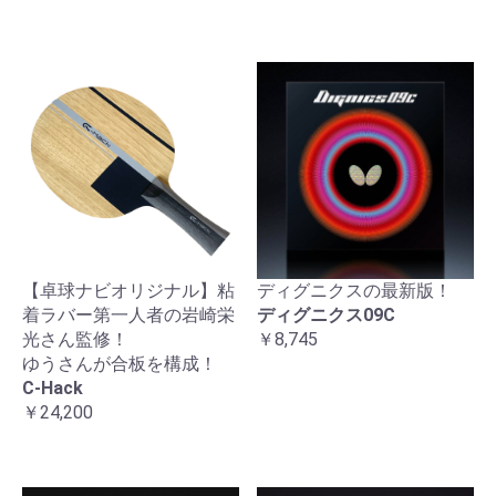
【卓球ナビオリジナル】粘
ディグニクスの最新版！
着ラバー第一人者の岩崎栄
ディグニクス09C
光さん監修！
￥8,745
ゆうさんが合板を構成！
C-Hack
￥24,200