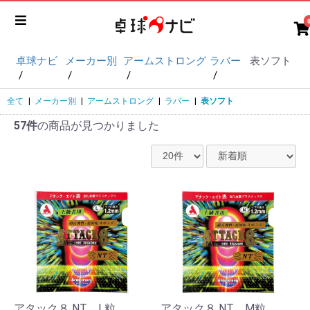
卓球ナビ
メーカー別
アームストロング
ラバー
表ソフト
全て
|
メーカー別
|
アームストロング
|
ラバー
|
表ソフト
57件
の商品が見つかりました
アタック８ NT L粒
アタック８ NT M粒