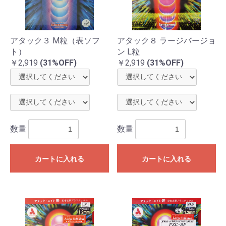
アタック３ M粒（表ソフ
アタック８ ラージバージョ
ト）
ン L粒
￥2,919
(31%OFF)
￥2,919
(31%OFF)
数量
数量
カートに入れる
カートに入れる