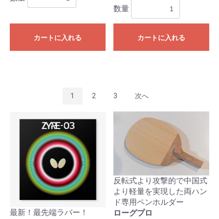
数量
カートに入れる
カートに入れる
1
2
3
次へ
反転式より攻撃的で中国式
より軽量を実現した両ハン
ド専用ペンホルダー
最新！最先端ラバー！
ローグプロ