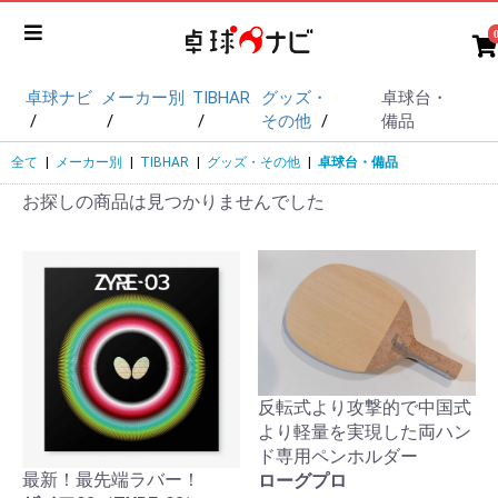
卓球ナビ
メーカー別
TIBHAR
グッズ・
卓球台・
その他
備品
全て
|
メーカー別
|
TIBHAR
|
グッズ・その他
|
卓球台・備品
お探しの商品は見つかりませんでした
反転式より攻撃的で中国式
より軽量を実現した両ハン
ド専用ペンホルダー
最新！最先端ラバー！
ローグプロ