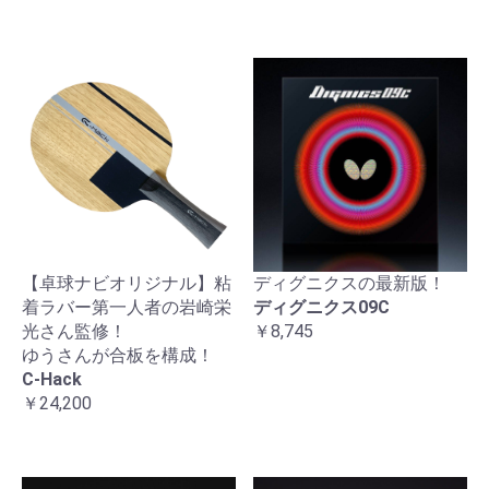
【卓球ナビオリジナル】粘
ディグニクスの最新版！
着ラバー第一人者の岩崎栄
ディグニクス09C
光さん監修！
￥8,745
ゆうさんが合板を構成！
C-Hack
￥24,200