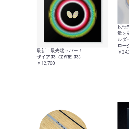
反転
量を
ルダ
ロー
最新！最先端ラバー！
￥24,
ザイア03（ZYRE-03）
￥12,700