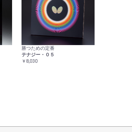
勝つための定番
テナジー・０５
￥8,030