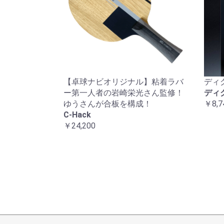
【卓球ナビオリジナル】粘着ラバ
ディ
ー第一人者の岩崎栄光さん監修！
ディ
ゆうさんが合板を構成！
￥8,7
C-Hack
￥24,200