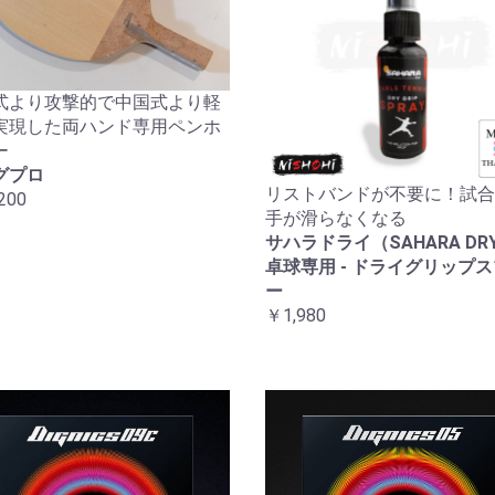
式より攻撃的で中国式より軽
実現した両ハンド専用ペンホ
ー
グプロ
リストバンドが不要に！試合
200
手が滑らなくなる
サハラドライ（SAHARA DRY
卓球専用 - ドライグリップ
ー
￥1,980