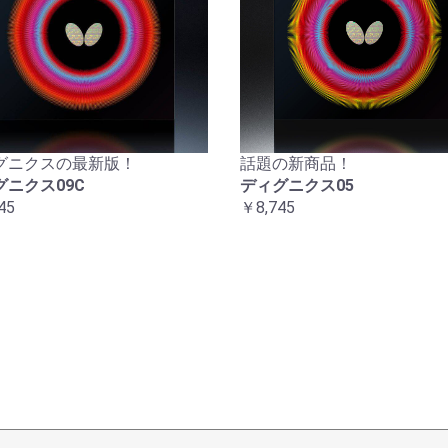
グニクスの最新版！
話題の新商品！
グニクス09C
ディグニクス05
45
￥8,745