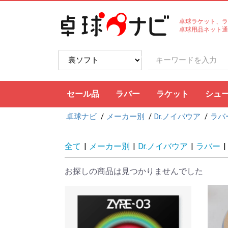
卓球ラケット、ラ
卓球用品ネット通
セール品
ラバー
ラケット
シュ
卓球ナビ
メーカー別
Dr.ノイバウア
ラバ
裏ソフト
表ソフト
ツブ高・アンチ
ラージボール用
接着剤
ケア用品
シェークハンド
ペンホルダー
ラージボール用
ラバー貼りラケッ
ラケットケース
全て
|
メーカー別
|
Dr.ノイバウア
|
ラバー
|
お探しの商品は見つかりませんでした