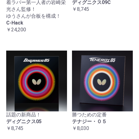
着ラバー第一人者の岩崎栄
ディグニクス09C
光さん監修！
￥8,745
ゆうさんが合板を構成！
C-Hack
￥24,200
話題の新商品！
勝つための定番
ディグニクス05
テナジー・０５
￥8,745
￥8,030