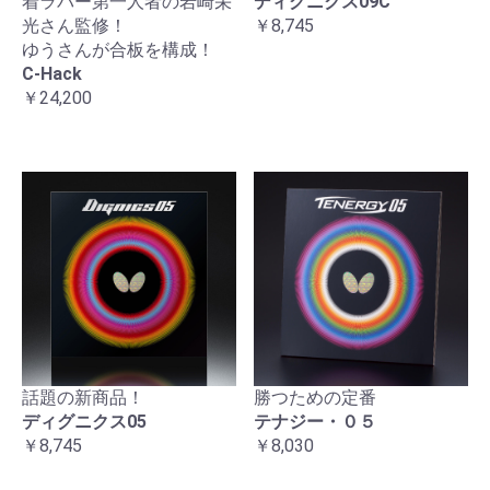
着ラバー第一人者の岩崎栄
ディグニクス09C
光さん監修！
￥8,745
ゆうさんが合板を構成！
C-Hack
￥24,200
話題の新商品！
勝つための定番
ディグニクス05
テナジー・０５
￥8,745
￥8,030