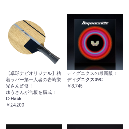
【卓球ナビオリジナル】粘
ディグニクスの最新版！
着ラバー第一人者の岩崎栄
ディグニクス09C
光さん監修！
￥8,745
ゆうさんが合板を構成！
C-Hack
￥24,200