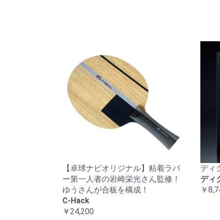
【卓球ナビオリジナル】粘着ラバ
ディ
ー第一人者の岩崎栄光さん監修！
ディ
ゆうさんが合板を構成！
￥8,7
C-Hack
￥24,200