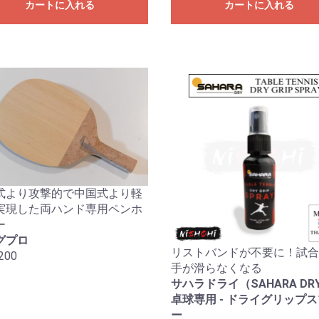
カートに入れる
カートに入れる
お買い物を続ける
カートへ進む
式より攻撃的で中国式より軽
実現した両ハンド専用ペンホ
ー
グプロ
リストバンドが不要に！試合
200
手が滑らなくなる
サハラドライ（SAHARA DRY
卓球専用 - ドライグリップ
ー