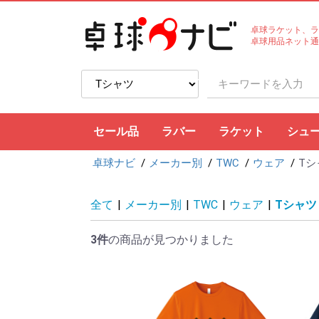
卓球ラケット、ラ
卓球用品ネット通
セール品
ラバー
ラケット
シュ
卓球ナビ
メーカー別
TWC
ウェア
Tシ
裏ソフト
表ソフト
ツブ高・アンチ
ラージボール用
接着剤
ケア用品
シェークハンド
ペンホルダー
ラージボール用
ラバー貼りラケッ
ラケットケース
全て
|
メーカー別
|
TWC
|
ウェア
|
Tシャツ
3件
の商品が見つかりました