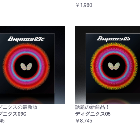
￥1,980
グニクスの最新版！
話題の新商品！
グニクス09C
ディグニクス05
45
￥8,745