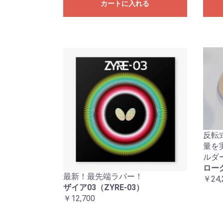
カートに入れる
反転
量を
ルダ
ロー
最新！最先端ラバー！
￥24,
ザイア03（ZYRE-03）
￥12,700