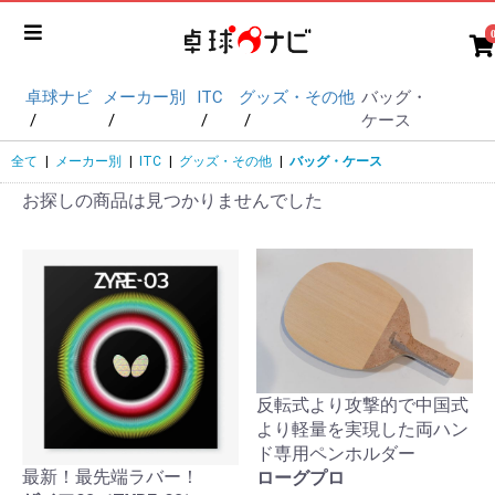
卓球ナビ
メーカー別
ITC
グッズ・その他
バッグ・
ケース
全て
|
メーカー別
|
ITC
|
グッズ・その他
|
バッグ・ケース
お探しの商品は見つかりませんでした
反転式より攻撃的で中国式
より軽量を実現した両ハン
ド専用ペンホルダー
最新！最先端ラバー！
ローグプロ