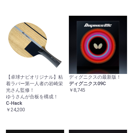
【卓球ナビオリジナル】粘
ディグニクスの最新版！
着ラバー第一人者の岩崎栄
ディグニクス09C
光さん監修！
￥8,745
ゆうさんが合板を構成！
C-Hack
￥24,200