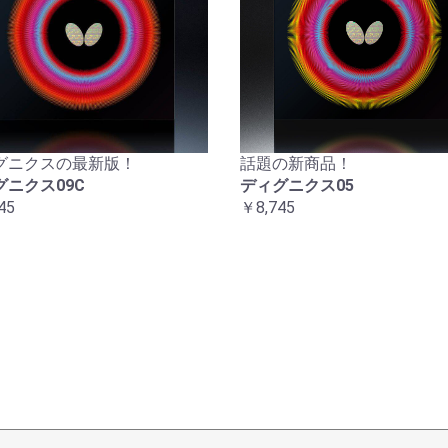
グニクスの最新版！
話題の新商品！
グニクス09C
ディグニクス05
45
￥8,745