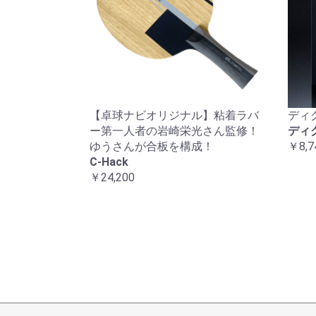
【卓球ナビオリジナル】粘着ラバ
ディ
ー第一人者の岩崎栄光さん監修！
ディ
ゆうさんが合板を構成！
￥8,7
C-Hack
￥24,200