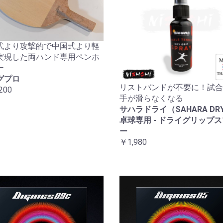
式より攻撃的で中国式より軽
実現した両ハンド専用ペンホ
ー
グプロ
リストバンドが不要に！試合
200
手が滑らなくなる
サハラドライ（SAHARA DRY
卓球専用 - ドライグリップ
ー
￥1,980