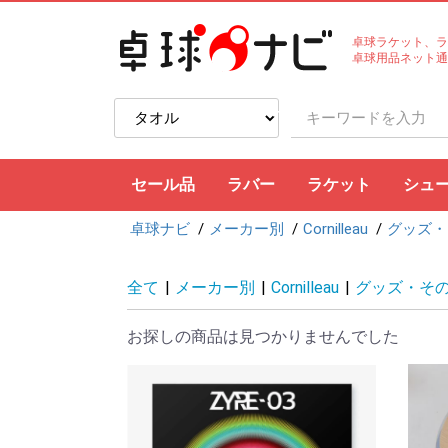
卓球ラケット、ラ
卓球用品ネット通
セール品
ラバー
ラケット
シュ
卓球ナビ
メーカー別
Cornilleau
グッズ・
裏ソフト
表ソフト
ツブ高・アンチ
ラージボール用
接着剤
ケア用品
シェークハンド
ペンホルダー
ラージボール用
ラバー貼りラケッ
ラケットケース
全て
|
メーカー別
|
Cornilleau
|
グッズ・そ
お探しの商品は見つかりませんでした