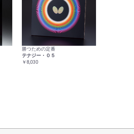
勝つための定番
テナジー・０５
￥8,030