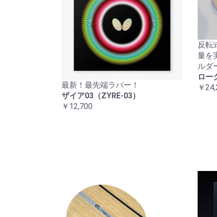
反転
量を
ルダ
ロー
最新！最先端ラバー！
￥24,
ザイア03（ZYRE-03）
￥12,700