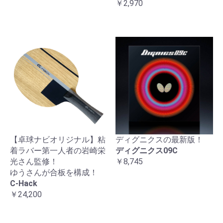
￥2,970
【卓球ナビオリジナル】粘
ディグニクスの最新版！
着ラバー第一人者の岩崎栄
ディグニクス09C
光さん監修！
￥8,745
ゆうさんが合板を構成！
C-Hack
￥24,200