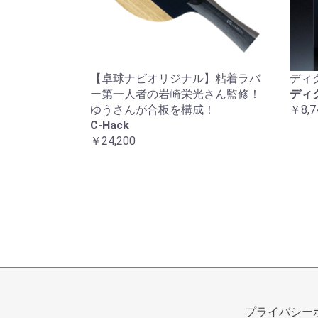
【卓球ナビオリジナル】粘着ラバ
ディ
ー第一人者の岩崎栄光さん監修！
ディ
ゆうさんが合板を構成！
￥8,7
C-Hack
￥24,200
プライバシー