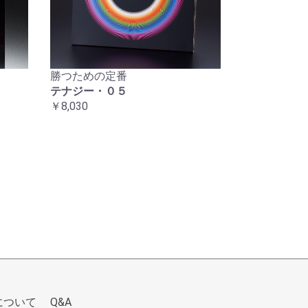
勝つための定番
テナジー・０５
￥8,030
について
Q&A