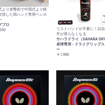
式より攻撃的で中国式より軽
実現した両ハンド専用ペンホ
ー
グプロ
リストバンドが不要に！試合
200
手が滑らなくなる
サハラドライ（SAHARA DRY
卓球専用 - ドライグリップ
ー
￥1,980