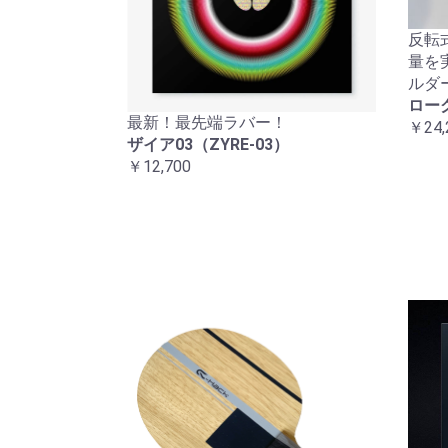
反転
量を
ルダ
ロー
最新！最先端ラバー！
￥24,
ザイア03（ZYRE-03）
￥12,700