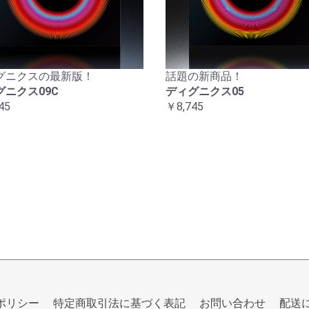
グニクスの最新版！
話題の新商品！
グニクス09C
ディグニクス05
45
￥8,745
ポリシー
特定商取引法に基づく表記
お問い合わせ
配送