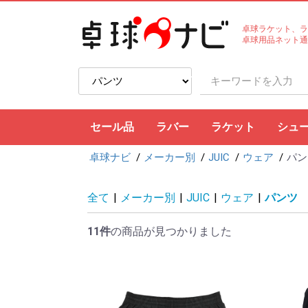
卓球ラケット、ラ
卓球用品ネット通
セール品
ラバー
ラケット
シュ
卓球ナビ
メーカー別
JUIC
ウェア
パン
裏ソフト
表ソフト
ツブ高・アンチ
ラージボール用
接着剤
ケア用品
シェークハンド
ペンホルダー
ラージボール用
ラバー貼りラケッ
ラケットケース
全て
|
メーカー別
|
JUIC
|
ウェア
|
パンツ
11件
の商品が見つかりました