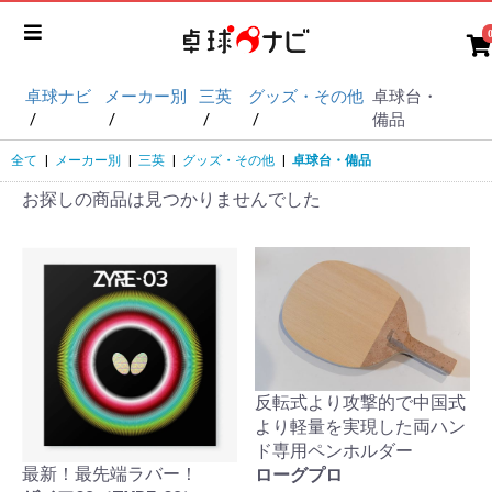
卓球ナビ
メーカー別
三英
グッズ・その他
卓球台・
備品
全て
|
メーカー別
|
三英
|
グッズ・その他
|
卓球台・備品
お探しの商品は見つかりませんでした
反転式より攻撃的で中国式
より軽量を実現した両ハン
ド専用ペンホルダー
最新！最先端ラバー！
ローグプロ