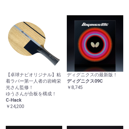
【卓球ナビオリジナル】粘
ディグニクスの最新版！
着ラバー第一人者の岩崎栄
ディグニクス09C
光さん監修！
￥8,745
ゆうさんが合板を構成！
C-Hack
￥24,200