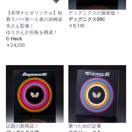
【卓球ナビオリジナル】粘
ディグニクスの最新版！
着ラバー第一人者の岩崎栄
ディグニクス09C
光さん監修！
￥8,745
ゆうさんが合板を構成！
C-Hack
￥24,200
話題の新商品！
勝つための定番