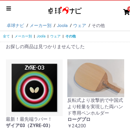
卓球ナビ
メーカー別
Joola
ウェア
その他
全て
|
メーカー別
|
Joola
|
ウェア
|
その他
お探しの商品は見つかりませんでした
反転式より攻撃的で中国式
より軽量を実現した両ハン
ド専用ペンホルダー
最新！最先端ラバー！
ローグプロ
ザイア03（ZYRE-03）
￥24,200