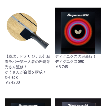
【卓球ナビオリジナル】粘
ディグニクスの最新版！
着ラバー第一人者の岩崎栄
ディグニクス09C
光さん監修！
￥8,745
ゆうさんが合板を構成！
C-Hack
￥24,200