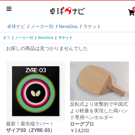
卓球ナビ
メーカー別
NevaGiva
ラケット
全て
|
メーカー別
|
NevaGiva
|
ラケット
お探しの商品は見つかりませんでした
反転式より攻撃的で中国式
より軽量を実現した両ハン
ド専用ペンホルダー
最新！最先端ラバー！
ローグプロ
ザイア03（ZYRE-03）
￥24,200