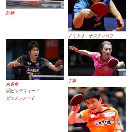
許昕
ドミトリ・オフチャロフ
丁寧
水谷隼
ピッチフォード