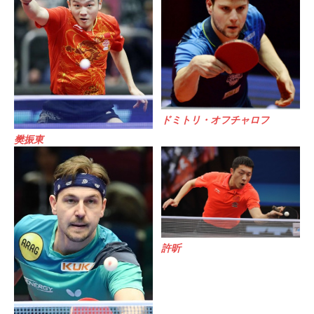
ドミトリ・オフチャロフ
樊振東
許昕