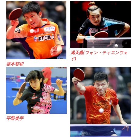
馮天薇(フォン・ティエンウェ
イ)
張本智和
平野美宇