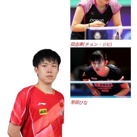
田志希(チョン・ジヒ)
早田ひな