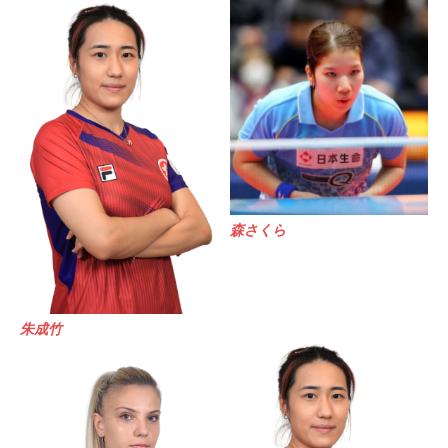
森さくら
朱成竹