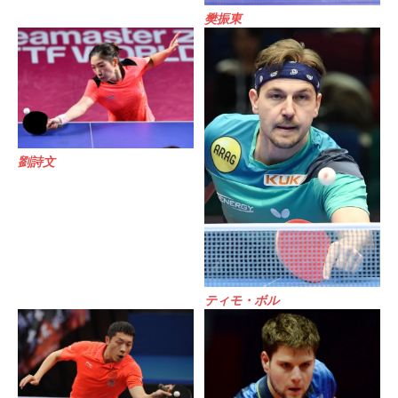
樊振東
劉詩文
ティモ・ボル