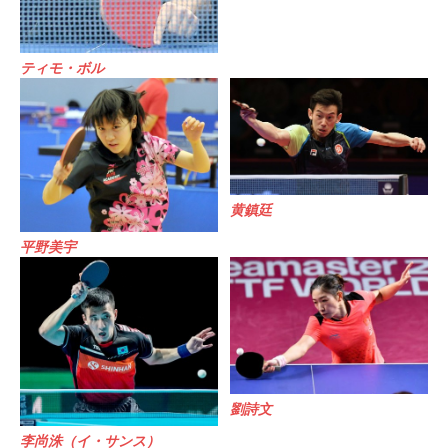
ティモ・ボル
黄鎮廷
平野美宇
劉詩文
李尚洙（イ・サンス）