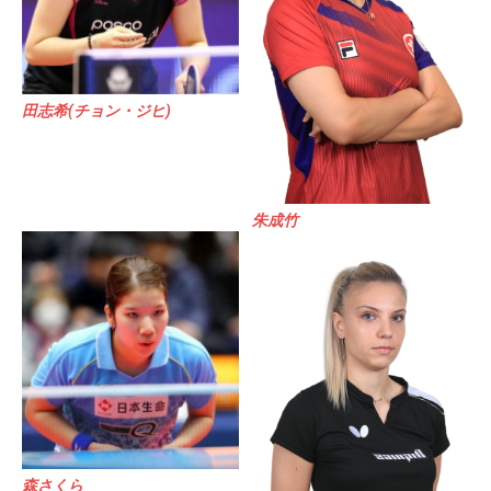
田志希(チョン・ジヒ)
朱成竹
森さくら