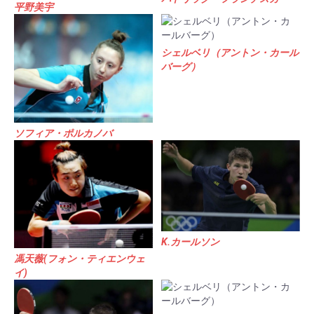
平野美宇
シェルベリ（アントン・カール
バーグ）
ソフィア・ポルカノバ
K.カールソン
馮天薇(フォン・ティエンウェ
イ)