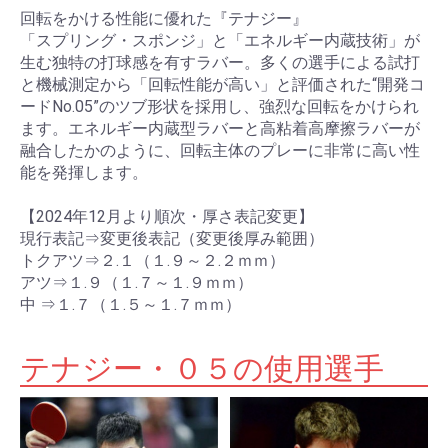
回転をかける性能に優れた『テナジー』
「スプリング・スポンジ」と「エネルギー内蔵技術」が
生む独特の打球感を有すラバー。多くの選手による試打
と機械測定から「回転性能が高い」と評価された“開発コ
ードNo.05”のツブ形状を採用し、強烈な回転をかけられ
ます。エネルギー内蔵型ラバーと高粘着高摩擦ラバーが
融合したかのように、回転主体のプレーに非常に高い性
能を発揮します。
【2024年12月より順次・厚さ表記変更】
現行表記⇒変更後表記（変更後厚み範囲）
トクアツ⇒２.１（１.９～２.２ｍｍ）
アツ⇒１.９（１.７～１.９ｍｍ）
中 ⇒１.７（１.５～１.７ｍｍ）
テナジー・０５の使用選手