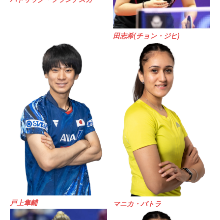
田志希(チョン・ジヒ)
お買い物を続ける
カートへ進む
戸上隼輔
マニカ・バトラ