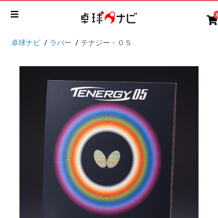
卓球ナビ
ラバー
テナジー・０５