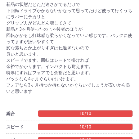
新品の状態だとただ速さがでるだけで
下回転ドライブかからないかなって思ってたけど使って行くうち
にラバーにテカリと
グリップ力がどんどん増してきて
新品と3ヶ月使ったのじゃ後者のほうが
回転かかるし打球感も柔らかくなっていい感じです。バックに使
ってますが扱いやすくて
変な落ちとか上がりすぎはね過ぎないので
良いと思います。
スピードでます。回転はシートで掛ければ
余裕でかかります。インパクトも耐えます。
特厚にすればフォアでも余裕だと思います。
バックなら4ヶ月ぐらいはいけます。
フォアなら3ヶ月持つか持たないかぐらいでしょうが安いから良
いと思います
総合
10/10
スピード
10/10