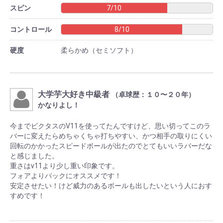
スピン
7/10
コントロール
8/10
硬度
柔らかめ（セミソフト）
大学芋大好き中級者
（卓球歴：１０〜２０年）
かなりよし！
今までビクタスのV11を使ってたんですけど、思い切ってこのラ
バーに変えたらめちゃくちゃ打ちやすい、かつ相手の取りにくい
回転のかかったスピードボールが出たのでとてもいいラバーだな
と感じました。
重さはv11より少し重い印象です。
フォアよりバックにオススメです！
安定させたい！けど威力のあるボールも出したいという人におす
すめです！
お買い物を続ける
カートへ進む