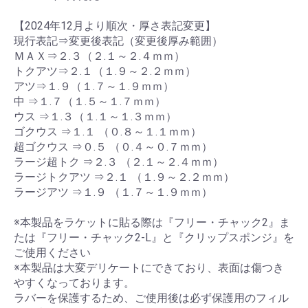
【2024年12月より順次・厚さ表記変更】
現行表記⇒変更後表記（変更後厚み範囲）
ＭＡＸ⇒２.３（２.１～２.４ｍｍ）
トクアツ⇒２.１（１.９～２.２ｍｍ）
アツ⇒１.９（１.７～１.９ｍｍ）
中 ⇒１.７（１.５～１.７ｍｍ）
ウス ⇒１.３（１.１～１.３ｍｍ）
ゴクウス ⇒１.１ （０.８～１.１ｍｍ）
超ゴクウス ⇒０.５ （０.４～０.７ｍｍ）
ラージ超トク ⇒２.３ （２.１～２.４ｍｍ）
ラージトクアツ ⇒２.１ （１.９～２.２ｍｍ）
ラージアツ ⇒１.９ （１.７～１.９ｍｍ）
※本製品をラケットに貼る際は『フリー・チャック2』ま
たは『フリー・チャック2-L』と『クリップスポンジ』を
ご使用ください
※本製品は大変デリケートにできており、表面は傷つき
やすくなっております。
ラバーを保護するため、ご使用後は必ず保護用のフィル