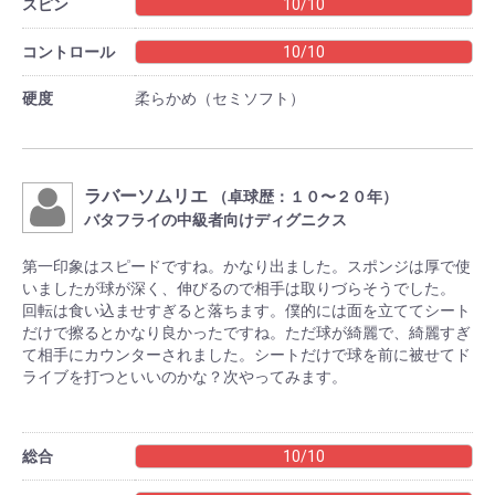
スピン
10/10
コントロール
10/10
硬度
柔らかめ（セミソフト）
ラバーソムリエ
（卓球歴：１０〜２０年）
バタフライの中級者向けディグニクス
第一印象はスピードですね。かなり出ました。スポンジは厚で使
いましたが球が深く、伸びるので相手は取りづらそうでした。
回転は食い込ませすぎると落ちます。僕的には面を立ててシート
だけで擦るとかなり良かったですね。ただ球が綺麗で、綺麗すぎ
て相手にカウンターされました。シートだけで球を前に被せてド
ライブを打つといいのかな？次やってみます。
総合
10/10