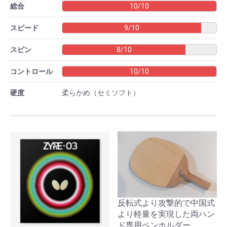
総合
10/10
スピード
9/10
スピン
8/10
コントロール
10/10
硬度
柔らかめ（セミソフト）
反転式より攻撃的で中国式
より軽量を実現した両ハン
ド専用ペンホルダー