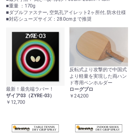
■重量 ：170g
■ダブルファスナー, 空気孔アイレット2ヶ所付, 防水仕様
お買い物を続ける
カートへ進む
■対応シューズサイズ：28.0cmまで推奨
反転式より攻撃的で中国式
より軽量を実現した両ハン
ド専用ペンホルダー
最新！最先端ラバー！
ローグプロ
ザイア03（ZYRE-03）
￥24,200
￥12,700