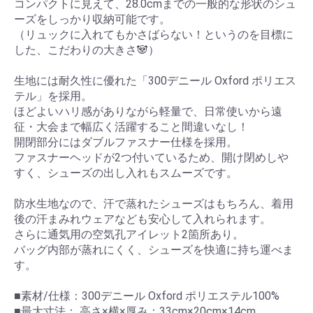
コンパクトに見えて、28.0cmまでの一般的な形状のシュ
ーズをしっかり収納可能です。
（リュックに入れてもかさばらない！というのを目標に
した、こだわりの大きさ🐼）
生地には耐久性に優れた「300デニール Oxford ポリエス
テル」を採用。
ほどよいハリ感がありながら軽量で、日常使いから遠
征・大会まで幅広く活躍すること間違いなし！
開閉部分にはダブルファスナー仕様を採用。
ファスナーヘッドが2つ付いているため、開け閉めしや
すく、シューズの出し入れもスムーズです。
防水生地なので、汗で蒸れたシューズはもちろん、着用
後の汗まみれウェアなども安心して入れられます。
さらに通気用の空気孔アイレット2箇所あり。
バッグ内部が蒸れにくく、シューズを快適に持ち運べま
す。
■素材/仕様：300デニール Oxford ポリエステル100%
■最大寸法： 高さ×横×厚み：33cm×20cm×14cm