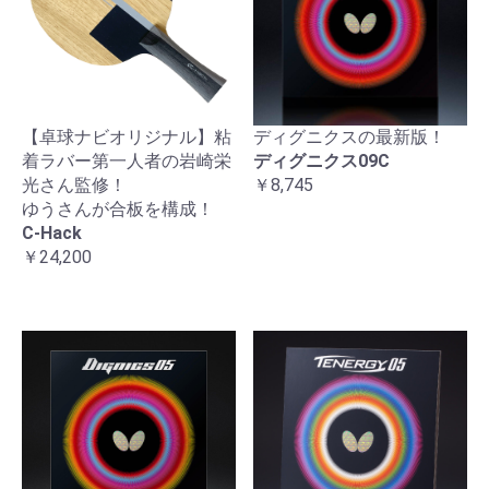
【卓球ナビオリジナル】粘
ディグニクスの最新版！
着ラバー第一人者の岩崎栄
ディグニクス09C
光さん監修！
￥8,745
ゆうさんが合板を構成！
C-Hack
￥24,200