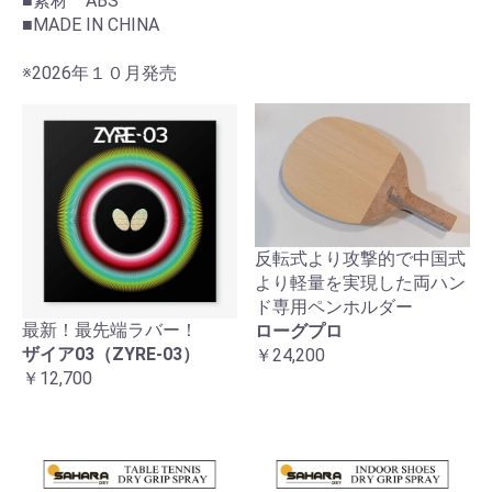
■素材 ABS
■MADE IN CHINA
※2026年１０月発売
反転式より攻撃的で中国式
より軽量を実現した両ハン
お買い物を続ける
カートへ進む
ド専用ペンホルダー
最新！最先端ラバー！
ローグプロ
ザイア03（ZYRE-03）
￥24,200
￥12,700