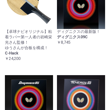
【卓球ナビオリジナル】粘
ディグニクスの最新版！
着ラバー第一人者の岩崎栄
ディグニクス09C
光さん監修！
￥8,745
ゆうさんが合板を構成！
C-Hack
￥24,200